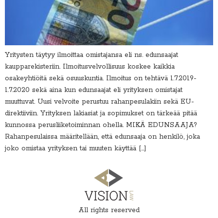
Yritysten täytyy ilmoittaa omistajansa eli ns. edunsaajat
kaupparekisteriin. Ilmoitusvelvollisuus koskee kaikkia
osakeyhtiöitä sekä osuuskuntia. Ilmoitus on tehtävä 1.7.2019-
1.7.2020 sekä aina kun edunsaajat eli yrityksen omistajat
muuttuvat. Uusi velvoite perustuu rahanpesulakiin sekä EU-
direktiiviin. Yrityksen lakiasiat ja sopimukset on tärkeää pitää
kunnossa perusliiketoiminnan ohella. MIKÄ EDUNSAAJA?
Rahanpesulaissa määritellään, että edunsaaja on henkilö, joka
joko omistaa yrityksen tai muuten käyttää […]
All rights reserved