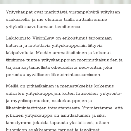
Yrityskaupat ovat merkittäviä virstanpylväitä yrityksen
elinkaarella, ja me olemme täällä auttaaksemme
yrityksiä saavuttamaan tavoitteensa.
Lakitoimisto VisionLaw on erikoistunut tarjoamaan
kattavia ja luotettavia yrityskauppoihin liittyviä
lakipalveluita. Meidän ammattitaitoinen ja kokenut
tiimimme tuntee yrityskauppojen monimutkaisuuden ja
tarjoaa käytännöllistä oikeudellista neuvontaa, joka
perustuu syvälliseen liiketoimintaosaamiseen.
Meillä on pitkäaikainen ja menestyksekäs kokemus
erilaisten yrityskauppojen, kuten fuusioiden, yritysosto-
ja myyntisopimusten, osakekauppojen ja
liiketoimintasiirtojen toteuttamisesta. Ymmärrämme, että
jokainen yrityskauppa on ainutlaatuinen, ja siksi
lähestymme jokaista tapausta yksilöllisesti, ottaen
huomioon asiakkaamme tarpeet ja tavoitteet.