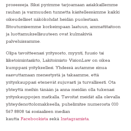
prosesseja. Siksi pyrimme tarjoamaan asiakkaillemme
rauhan ja varmuuden tunnetta käsitellessämme kaikki
oikeudelliset näkökohdat heidän puolestaan.
Sitoutumisemme korkeimpaan laatuun, ammattitaitoon
ja luottamuksellisuuteen ovat kulmakiviä
palveluissamme.
Olipa tavoitteenasi yritysosto, myynti, fuusio tai
liiketoimintasiirto, Lakitoimisto VisionLaw on oikea
kumppani yrityksellesi. Yhdessä autamme sinua
saavuttamaan menestystä ja takaamme, että
yrityskauppasi etenevät sujuvasti ja turvallisesti. Ota
yhteyttä meihin tänään ja anna meidän olla tukenasi
yrityskauppojen matkalla. Tavoitat meidät alla olevalla
yhteydenottolomakkeella, puhelimitse numerosta 010
567 8808 tai sosiaalisen median
kautta
Facebookista
sekä
Instagramist
a
.