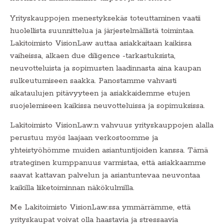
Yrityskauppojen menestyksekäs toteuttaminen vaatii
huolellista suunnittelua ja järjestelmällistä toimintaa.
Lakitoimisto VisionLaw auttaa asiakkaitaan kaikissa
vaiheissa, alkaen due diligence -tarkastuksista,
neuvotteluista ja sopimusten laadinnasta aina kaupan
sulkeutumiseen saakka. Panostamme vahvasti
aikataulujen pitävyyteen ja asiakkaidemme etujen
suojelemiseen kaikissa neuvotteluissa ja sopimuksissa.
Lakitoimisto VisionLaw:n vahvuus yrityskauppojen alalla
perustuu myös laajaan verkostoomme ja
yhteistyöhömme muiden asiantuntijoiden kanssa. Tämä
strateginen kumppanuus varmistaa, että asiakkaamme
saavat kattavan palvelun ja asiantuntevaa neuvontaa
kaikilla liiketoiminnan näkökulmilla.
Me Lakitoimisto VisionLaw:ssa ymmärrämme, että
yrityskaupat voivat olla haastavia ja stressaavia