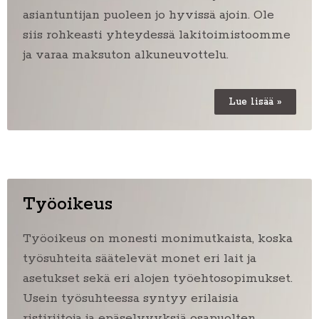
asiantuntijan puoleen jo hyvissä ajoin. Ole
siis rohkeasti yhteydessä lakitoimistoomme
ja varaa maksuton alkuneuvottelu.
Lue lisää »
Työoikeus
Työoikeus on monesti monimutkaista, koska
työsuhteita säätelevät monet eri lait ja
asetukset sekä eri alojen työehtosopimukset.
Usein työsuhteessa syntyy erilaisia
ristiriitoja ja epäselvyyksiä osapuolten