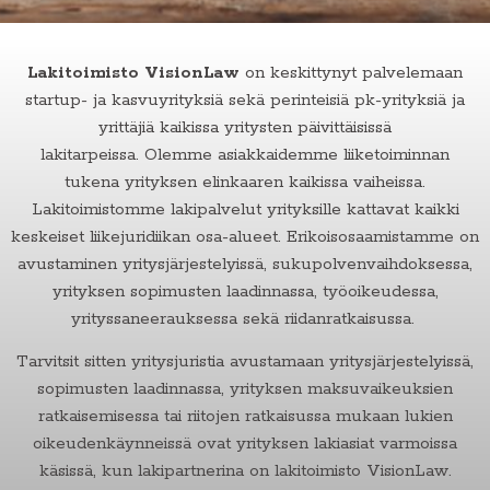
Lakitoimisto VisionLaw
on keskittynyt palvelemaan
startup- ja kasvuyrityksiä sekä perinteisiä pk-yrityksiä ja
yrittäjiä kaikissa yritysten päivittäisissä
lakitarpeissa.
Olemme asiakkaidemme liiketoiminnan
tukena yrityksen elinkaaren kaikissa vaiheissa.
Lakitoimistomme lakipalvelut yrityksille kattavat kaikki
keskeiset liikejuridiikan osa-alueet. Erikoisosaamistamme on
avustaminen yritysjärjestelyissä, sukupolvenvaihdoksessa,
yrityksen sopimusten laadinnassa, työoikeudessa,
yrityssaneerauksessa sekä riidanratkaisussa.
Tarvitsit sitten yritysjuristia avustamaan yritysjärjestelyissä,
sopimusten laadinnassa, yrityksen maksuvaikeuksien
ratkaisemisessa tai riitojen ratkaisussa mukaan lukien
oikeudenkäynneissä ovat yrityksen lakiasiat varmoissa
käsissä, kun lakipartnerina on lakitoimisto VisionLaw.