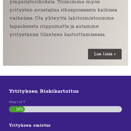
ympäristörikoksia. Toimimme myös
yritysten avustajina rikosprosessin kaikissa
vaiheissa. Ota yhteyttä lakitoimistoomme
tapauksesta riippumatta ja autamme
yritystänne tilanteen kartoittamisessa.
Lue lisää »
Yrtityksen Riskikartoitus
Step
1
of
7
14%
Yrityksen omistus