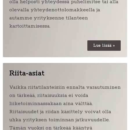
olla helposti yhteydessä puhelimitse tai alla
olevalla yhteydenottolomakkeella ja
autamme yrityksenne tilanteen
kartoittamisessa.
Lue lisää »
Riita-asiat
Vaikka riitatilanteisiin ennalta varautuminen
on tärkeää, riitaisuuksia ei voida
liiketoiminnassakaan aina välttää.
Riitaisuudet ja riidan käsittely voivat olla
uhka yrityksen toiminnan jatkuvuudelle.
Tämän vuoksi on tärkeää kääntyä