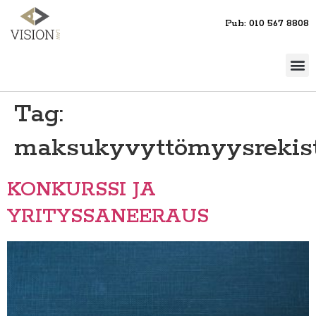
Puh: 010 567 8808
Tag:
maksukyvyttömyysrekist
KONKURSSI JA
YRITYSSANEERAUS