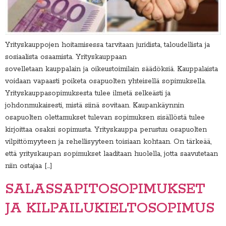
Yrityskauppojen hoitamisessa tarvitaan juridista, taloudellista ja
sosiaalista osaamista. Yrityskauppaan
sovelletaan kauppalain ja oikeustoimilain säädöksiä. Kauppalaista
voidaan vapaasti poiketa osapuolten yhteisellä sopimuksella.
Yrityskauppasopimuksesta tulee ilmetä selkeästi ja
johdonmukaisesti, mistä siinä sovitaan. Kaupankäynnin
osapuolten olettamukset tulevan sopimuksen sisällöstä tulee
kirjoittaa osaksi sopimusta. Yrityskauppa perustuu osapuolten
vilpittömyyteen ja rehellisyyteen toisiaan kohtaan. On tärkeää,
että yrityskaupan sopimukset laaditaan huolella, jotta saavutetaan
niin ostajaa […]
SALASSAPITOSOPIMUKSET
JA KILPAILUKIELTOSOPIMUS