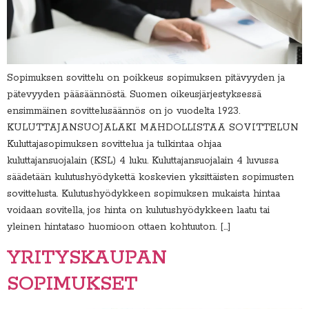
Sopimuksen sovittelu on poikkeus sopimuksen pitävyyden ja
pätevyyden pääsäännöstä. Suomen oikeusjärjestyksessä
ensimmäinen sovittelusäännös on jo vuodelta 1923.
KULUTTAJANSUOJALAKI MAHDOLLISTAA SOVITTELUN
Kuluttajasopimuksen sovittelua ja tulkintaa ohjaa
kuluttajansuojalain (KSL) 4 luku. Kuluttajansuojalain 4 luvussa
säädetään kulutushyödykettä koskevien yksittäisten sopimusten
sovittelusta. Kulutushyödykkeen sopimuksen mukaista hintaa
voidaan sovitella, jos hinta on kulutushyödykkeen laatu tai
yleinen hintataso huomioon ottaen kohtuuton. […]
YRITYSKAUPAN
SOPIMUKSET