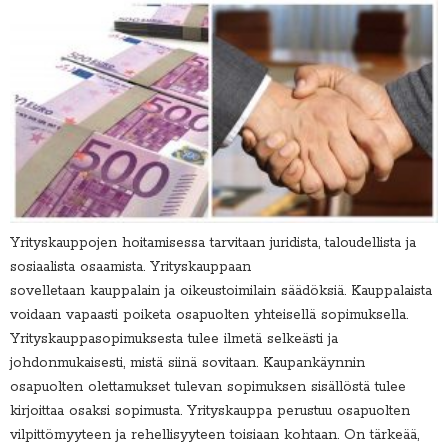
Yrityskauppojen hoitamisessa tarvitaan juridista, taloudellista ja
sosiaalista osaamista. Yrityskauppaan
sovelletaan kauppalain ja oikeustoimilain säädöksiä. Kauppalaista
voidaan vapaasti poiketa osapuolten yhteisellä sopimuksella.
Yrityskauppasopimuksesta tulee ilmetä selkeästi ja
johdonmukaisesti, mistä siinä sovitaan. Kaupankäynnin
osapuolten olettamukset tulevan sopimuksen sisällöstä tulee
kirjoittaa osaksi sopimusta. Yrityskauppa perustuu osapuolten
vilpittömyyteen ja rehellisyyteen toisiaan kohtaan. On tärkeää,