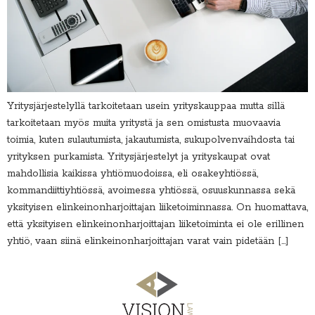
Yritysjärjestelyllä tarkoitetaan usein yrityskauppaa mutta sillä
tarkoitetaan myös muita yritystä ja sen omistusta muovaavia
toimia, kuten sulautumista, jakautumista, sukupolvenvaihdosta tai
yrityksen purkamista. Yritysjärjestelyt ja yrityskaupat ovat
mahdollisia kaikissa yhtiömuodoissa, eli osakeyhtiössä,
kommandiittiyhtiössä, avoimessa yhtiössä, osuuskunnassa sekä
yksityisen elinkeinonharjoittajan liiketoiminnassa. On huomattava,
että yksityisen elinkeinonharjoittajan liiketoiminta ei ole erillinen
yhtiö, vaan siinä elinkeinonharjoittajan varat vain pidetään […]