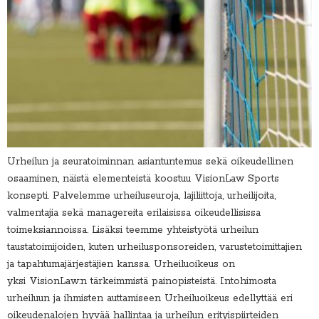
Urheilun ja seuratoiminnan asiantuntemus sekä oikeudellinen
osaaminen, näistä elementeistä koostuu VisionLaw Sports
konsepti. Palvelemme urheiluseuroja, lajiliittoja, urheilijoita,
valmentajia sekä managereita erilaisissa oikeudellisissa
toimeksiannoissa. Lisäksi teemme yhteistyötä urheilun
taustatoimijoiden, kuten urheilusponsoreiden, varustetoimittajien
ja tapahtumajärjestäjien kanssa. Urheiluoikeus on
yksi VisionLaw:n tärkeimmistä painopisteistä. Intohimosta
urheiluun ja ihmisten auttamiseen Urheiluoikeus edellyttää eri
oikeudenalojen hyvää hallintaa ja urheilun erityispiirteiden