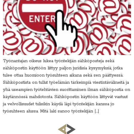
Työnantajan oikeus lukea työntekijän sähköposteja sekä
sähköpostin käyttöön liittyy paljon juridisia kysymyksiä, jotka
tulee ottaa huomioon työsuhteen aikana sekä sen päättyessä.
Sähköpostista on tullut työelämän tärkeimpiä viestintävälineitä ja
yhä useampien työtehtävien suorittaminen ilman sähköpostia on
käytännössä mahdotonta. Sähköpostin käyttöön liittyvät vastuut
ja velvollisuudet tulisikin käydä läpi työntekijän kanssa jo
työsuhteen alussa. Mitä laki sanoo työntekijän […]