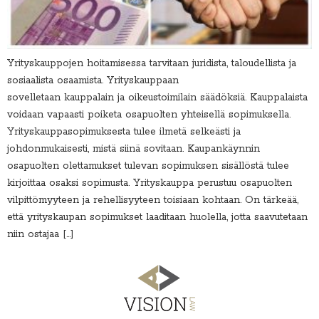
Yrityskauppojen hoitamisessa tarvitaan juridista, taloudellista ja
sosiaalista osaamista. Yrityskauppaan
sovelletaan kauppalain ja oikeustoimilain säädöksiä. Kauppalaista
voidaan vapaasti poiketa osapuolten yhteisellä sopimuksella.
Yrityskauppasopimuksesta tulee ilmetä selkeästi ja
johdonmukaisesti, mistä siinä sovitaan. Kaupankäynnin
osapuolten olettamukset tulevan sopimuksen sisällöstä tulee
kirjoittaa osaksi sopimusta. Yrityskauppa perustuu osapuolten
vilpittömyyteen ja rehellisyyteen toisiaan kohtaan. On tärkeää,
että yrityskaupan sopimukset laaditaan huolella, jotta saavutetaan
niin ostajaa […]