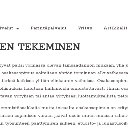
lvelut
Perintäpalvelut
Yritys
Artikkelit
EN TEKEMINEN
tyvät paitsi voimassa olevan lainsäädännön mukaan, yhä
i osakassopimus solmitaan yhtiön toiminnan alkuvaiheessa
ärkeä kaikissa yhtiön elinkaaren vaiheissa. Osakassopimu
vollisuuksia halutaan hallinnoida ennustettavasti. Ilman o
van yrityksen tai antaa yrityksesi luottamuksellista tietoa 
emmistöosakkaita mutta toisaalta osakassopimus on erityis
näisen sopimisen varaan jäävät usein muun muassa rahoitu
 työsuhteen päättymisen jälkeen, etuosto- ja lunastusoikeu