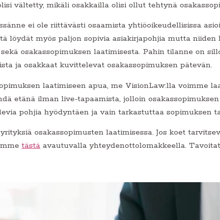
si vältetty, mikäli osakkailla olisi ollut tehtynä osakassop
änne ei ole riittävästi osaamista yhtiöoikeudellisissa as
tä löydät myös paljon sopivia asiakirjapohjia mutta niiden 
 sekä osakassopimuksen laatimisesta. Pahin tilanne on silloi
sta ja osakkaat kuvittelevat osakassopimuksen pätevän.
assopimuksen laatimiseen apua, me VisionLaw:lla voimme la
ä etänä ilman live-tapaamista, jolloin osakassopimuksen 
levia pohjia hyödyntäen ja vain tarkastuttaa sopimuksen ta
rityksiä osakassopimusten laatimisessa. Jos koet tarvitsevas
hiimme
tästä
avautuvalla yhteydenottolomakkeella. Tavoita