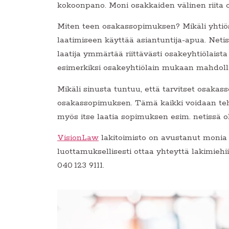
kokoonpano. Moni osakkaiden välinen riita oli
Miten teen osakassopimuksen? Mikäli yhtiöss
laatimiseen käyttää asiantuntija-apua. Netis
laatija ymmärtää riittävästi osakeyhtiölaista
esimerkiksi osakeyhtiölain mukaan mahdolli
Mikäli sinusta tuntuu, että tarvitset osak
osakassopimuksen. Tämä kaikki voidaan tehd
myös itse laatia sopimuksen esim. netissä o
VisionLaw
lakitoimisto on avustanut monia y
luottamuksellisesti ottaa yhteyttä lakimie
040 123 9111.