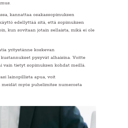
imus.
ioissa, kannattaa osakassopimuksen
käyttö edellyttää sitä, että sopimuksen
n, kun sovitaan jotain sellaista, mikä ei ole
atia yritystänne koskevan
kustannukset pysyvät alhaisina. Voitte
i vain tietyt sopimuksen kohdat meillä.
i lainopillista apua, voit
t meidät myös puhelimitse numerosta