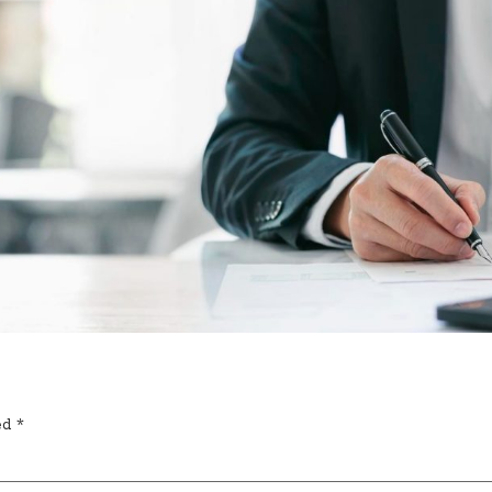
ked
*