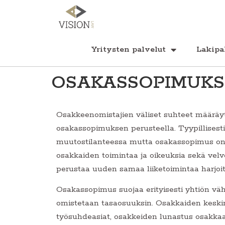
Yritysten palvelut
Lakipa
OSAKASSOPIMUKS
Osakkeenomistajien väliset suhteet määräy
osakassopimuksen perusteella. Tyypillisest
muutostilanteessa mutta osakassopimus on t
osakkaiden toimintaa ja oikeuksia sekä vel
perustaa uuden samaa liiketoimintaa harjoitta
Osakassopimus suojaa erityisesti yhtiön väh
omistetaan tasaosuuksin. Osakkaiden keski
työsuhdeasiat, osakkeiden lunastus osakkaan