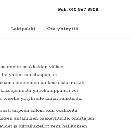
Puh: 010 567 8808
Lakipakki
 useammin osakkaiden välisen
 tai yhtiön omistuspohjan
ksen solmiminen on keskeistä, mikäli
sakassopimusta yhtiökumppanisi voi
toiselle yritykselle ilman sanktioita.
esti tarpeen silloin, kun osakkeita
ksen antaminen osakeyhtiölle, omistajien
det ja kilpailukiellot sekä hallituksen