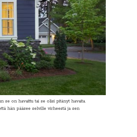
se on havaittu tai se olisi pitänyt havaita.
ttä hän pääsee selville virheestä ja sen