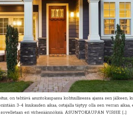
tus, on tehtävä asuntokaupassa kohtuullisessa ajassa sen jälkeen, kun 
intään 3-4 kuukauden aikaa, ostajalla täytyy olla sen verran aikaa, e
ssa sovelletaan eri virhesäännöksiä. ASUNTOKAUPAN VIRHE […]