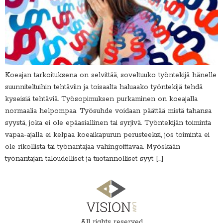
Koeajan tarkoituksena on selvittää, soveltuuko työntekijä hänelle
suunniteltuihin tehtäviin ja toisaalta haluaako työntekijä tehdä
kyseisiä tehtäviä. Työsopimuksen purkaminen on koeajalla
normaalia helpompaa. Työsuhde voidaan päättää mistä tahansa
syystä, joka ei ole epäasiallinen tai syrjivä. Työntekijän toiminta
vapaa-ajalla ei kelpaa koeaikapurun perusteeksi, jos toiminta ei
ole rikollista tai työnantajaa vahingoittavaa. Myöskään
työnantajan taloudelliset ja tuotannolliset syyt […]
All rights reserved