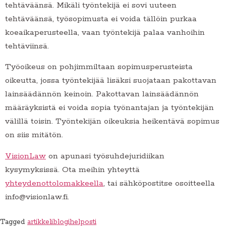
tehtäväänsä. Mikäli työntekijä ei sovi uuteen
tehtäväänsä, työsopimusta ei voida tällöin purkaa
koeaikaperusteella, vaan työntekijä palaa vanhoihin
tehtäviinsä.
Työoikeus on pohjimmiltaan sopimusperusteista
oikeutta, jossa työntekijää lisäksi suojataan pakottavan
lainsäädännön keinoin. Pakottavan lainsäädännön
määräyksistä ei voida sopia työnantajan ja työntekijän
välillä toisin. Työntekijän oikeuksia heikentävä sopimus
on siis mitätön.
VisionLaw
on apunasi työsuhdejuridiikan
kysymyksissä. Ota meihin yhteyttä
yhteydenottolomakkeella
, tai sähköpostitse osoitteella
info@visionlaw.fi.
Tagged
artikkeli
blogi
helposti