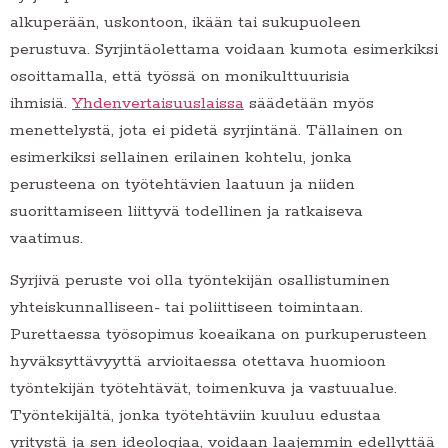
alkuperään, uskontoon, ikään tai sukupuoleen
perustuva. Syrjintäolettama voidaan kumota esimerkiksi
osoittamalla, että työssä on monikulttuurisia
ihmisiä.
Yhdenvertaisuuslaissa
säädetään myös
menettelystä, jota ei pidetä syrjintänä. Tällainen on
esimerkiksi sellainen erilainen kohtelu, jonka
perusteena on työtehtävien laatuun ja niiden
suorittamiseen liittyvä todellinen ja ratkaiseva
vaatimus.
Syrjivä peruste voi olla työntekijän osallistuminen
yhteiskunnalliseen- tai poliittiseen toimintaan.
Purettaessa työsopimus koeaikana on purkuperusteen
hyväksyttävyyttä arvioitaessa otettava huomioon
työntekijän työtehtävät, toimenkuva ja vastuualue.
Työntekijältä, jonka työtehtäviin kuuluu edustaa
yritystä ja sen ideologiaa, voidaan laajemmin edellyttää