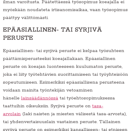
ilman varoitusta. Päätettäessä työsopimus koeajalla ei
myöskään noudateta irtisanomisaikaa, vaan työsopimus
päättyy välittömästi.
EPÄASIALLINEN- TAI SYRJIVÄ
PERUSTE
Epäasiallinen- tai syrjivä peruste ei kelpaa työsuhteen
päättämisperusteeksi koeajallakaan. Epäasiallinen
peruste on koeajan luonteeseen kuulumaton peruste,
joka ei liity työtehtävien suorittamiseen tai työyhteisöön
sopeutumiseen. Esimerkiksi epäasiallisena perusteena
voidaan mainita työntekijän vetoaminen
hänelle
lainsäädännössä
tai työehtosopimuksessa
taattuihin oikeuksiin. Syrjivä peruste on
tasa-
arvolain
(laki naisten ja miesten välisestä tasa-arvosta),
tai yhdenvertaisuuslain vastainen peruste. Tällainen
syrjivä peruste on esimerkiksi kansalliseen- tai etniseen