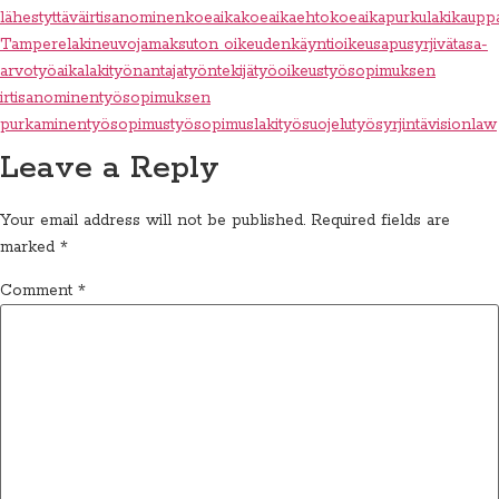
lähestyttävä
irtisanominen
koeaika
koeaikaehto
koeaikapurku
lakikaupp
Tampere
lakineuvoja
maksuton oikeudenkäynti
oikeusapu
syrjivä
tasa-
arvo
työaikalaki
työnantaja
työntekijä
työoikeus
työsopimuksen
irtisanominen
työsopimuksen
purkaminen
työsopimus
työsopimuslaki
työsuojelu
työsyrjintä
visionlaw
Leave a Reply
Your email address will not be published.
Required fields are
marked
*
Comment
*