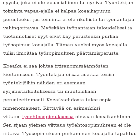
syystä, joka ei ole epäasiallinen tai syrjivä. Työntekijän
toiminta vapaa-ajalla ei kelpaa koeaikapurun
perusteeksi, jos toiminta ei ole rikollista tai työnantajaa
vahingoittavaa. Myöskään työnantajan taloudelliset ja
tuotannolliset syyt eivät käy perusteeksi purkaa
työsopimus koeajalla. Tämän vuoksi myös koeajalla
tulisi ilmoittaa työsopimuksen päättämisperuste.
Koeaika ei saa johtaa irtisanomissäännösten
kiertämiseen. Työntekijää ei saa asettaa toisiin
työntekijöihin nähden eri asemaan
syrjimistarkoituksessa tai muutoinkaan
perusteettomasti. Koeaikaehdosta tulee sopia
nimenomaisesti. Riittävää on esimerkiksi
viittaus
työehtosopimuksessa
olevaan koeaikaehtoon.
Sen sijaan yleinen viittaus työehtosopimukseen ei ole
riittävä. Työsopimuksen purkaminen koeajalla tapahtuu