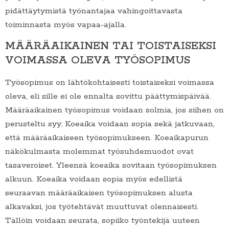
pidättäytymistä työnantajaa vahingoittavasta
toiminnasta myös vapaa-ajalla.
MÄÄRÄAIKAINEN TAI TOISTAISEKSI
VOIMASSA OLEVA TYÖSOPIMUS
Työsopimus on lähtökohtaisesti toistaiseksi voimassa
oleva, eli sille ei ole ennalta sovittu päättymispäivää.
Määräaikainen työsopimus voidaan solmia, jos siihen on
perusteltu syy. Koeaika voidaan sopia sekä jatkuvaan,
että määräaikaiseen työsopimukseen. Koeaikapurun
näkökulmasta molemmat työsuhdemuodot ovat
tasaveroiset. Yleensä koeaika sovitaan työsopimuksen
alkuun. Koeaika voidaan sopia myös edellistä
seuraavan määräaikaisen työsopimuksen alusta
alkavaksi, jos työtehtävät muuttuvat olennaisesti.
Tällöin voidaan seurata, sopiiko työntekijä uuteen